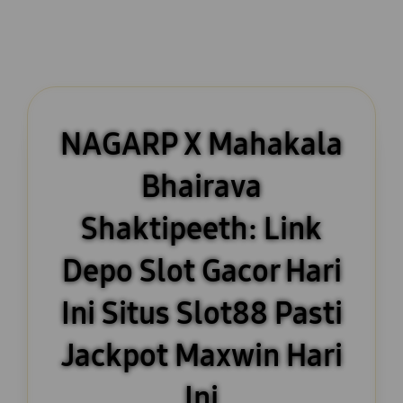
NAGARP X Mahakala
Bhairava
Shaktipeeth: Link
Depo Slot Gacor Hari
Ini Situs Slot88 Pasti
Jackpot Maxwin Hari
Ini