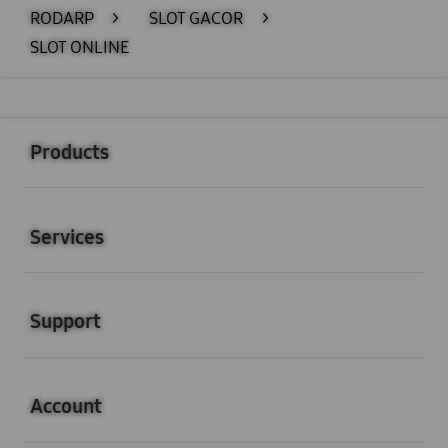
RODARP
>
SLOT GACOR
>
SLOT ONLINE
Buka
Footer Navigation
Products
Buka
Services
Buka
Support
Buka
Account