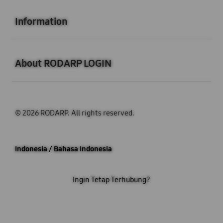
Buka
Information
Buka
About RODARP LOGIN
© 2026 RODARP. All rights reserved.
Indonesia / Bahasa Indonesia
Ingin Tetap Terhubung?